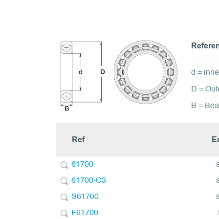
Refere
d = inne
D = Out
B = Bea
Ref
E
61700
61700-C3
S61700
F61700