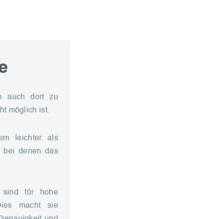
e
e auch dort zu
t möglich ist.
m leichter als
, bei denen das
 sind für hohe
Dies macht sie
Genauigkeit und