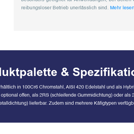
reibungsloser Betrieb unerlässlich sind.
Mehr lese
uktpalette & Spezifikat
hältlich in 100Cr6 Chromstahl, AISI 420 Edelstahl und als Hybr
 optional offen, als 2RS (schleifende Gummidichtung) oder als 2
talldichtung) lieferbar. Zudem sind mehrere Käfigtypen verfügb