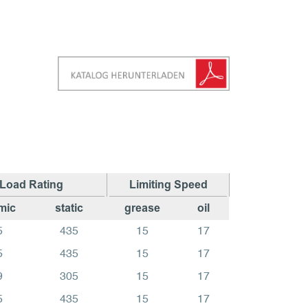
Load Rating
Limiting Speed
mic
static
grease
oil
5
435
15
17
5
435
15
17
9
305
15
17
5
435
15
17