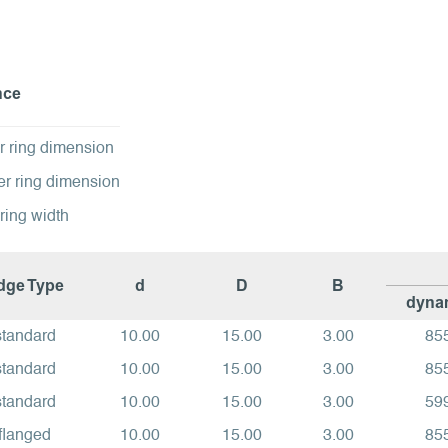
nce
r ring dimension
er ring dimension
ring width
dge Type
d
D
B
dyna
standard
10.00
15.00
3.00
85
standard
10.00
15.00
3.00
85
standard
10.00
15.00
3.00
59
flanged
10.00
15.00
3.00
85