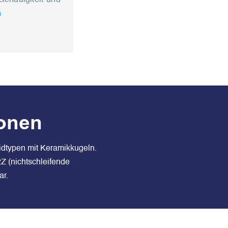
n
ionen
idtypen mit Keramikkugeln.
Z (nichtschleifende
ar.